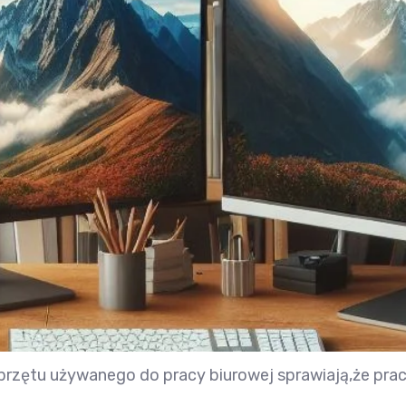
przętu używanego do pracy biurowej sprawiają,że prac