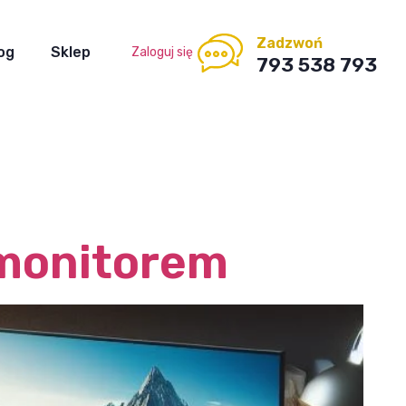
Zadzwoń
og
Sklep
Zaloguj się
793 538 793
 monitorem