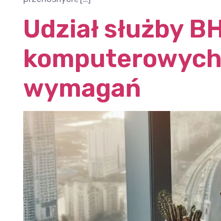
Udział służby B
komputerowych 
wymagań