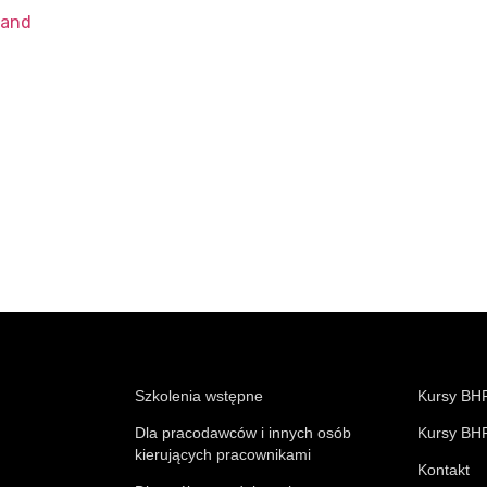
land
Szkolenia wstępne
Kursy BHP
Dla pracodawców i innych osób
Kursy BHP
kierujących pracownikami
Kontakt