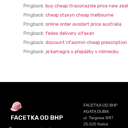
Pingback:
buy cheap itraconazole price new zea
Pingback:
cheap staxyn cheap melbourne
Pingback:
online order avodart price australia
Pingback:
fedex delivery xifaxan
Pingback:
discount rifaximin cheap prescription
Pingback:
je kamagra u přepážky v německu
FACETKA OD BHP
AGATA DUBIK
FACETKA OD BHP
ul. Targowa 9/97
25-520 Kielce