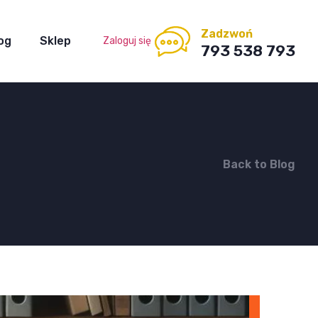
Zadzwoń
og
Sklep
Zaloguj się
793 538 793
Back to Blog