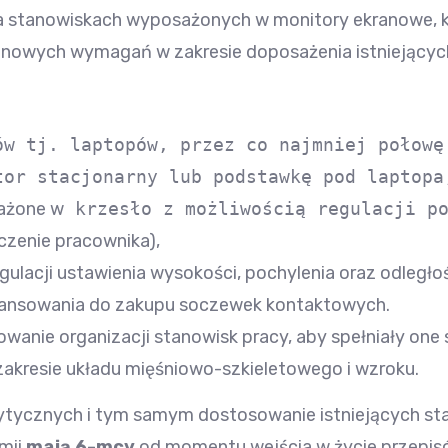
na stanowiskach wyposażonych w monitory ekranowe, k
nowych wymagań w zakresie doposażenia istniejących
mów tj.
laptopów,
przez co najmniej połowę
tor stacjonarny lub podstawkę pod laptopa
ażone w
krzesło z możliwością regulacji po
czenie pracownika),
ulacji ustawienia wysokości, pochylenia oraz odległo
ansowania do zakupu soczewek kontaktowych.
anie organizacji stanowisk pracy, aby spełniały one
zakresie układu mięśniowo-szkieletowego i wzroku.
ytycznych i tym samym dostosowanie istniejących s
mii
mają 6-mcy
od momentu wejścia w życie przepis