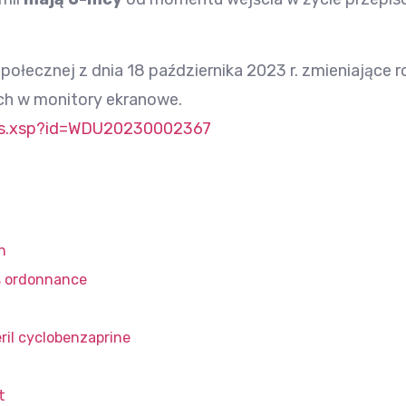
Społecznej z dnia 18 października 2023 r. zmieniające
ch w monitory ekranowe.
ails.xsp?id=WDU20230002367
n
s ordonnance
eril cyclobenzaprine
t