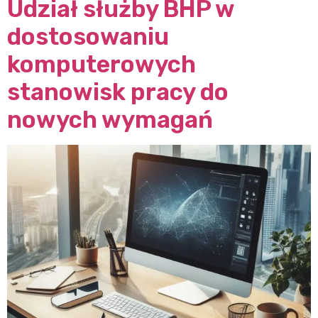
Udział służby BHP w
dostosowaniu
komputerowych
stanowisk pracy do
nowych wymagań