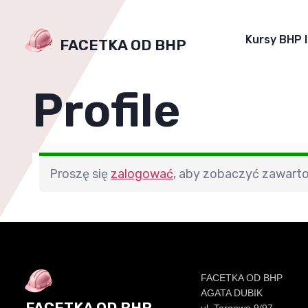
Kursy BHP 
FACETKA OD BHP
Profile
Proszę się
zalogować
, aby zobaczyć zawarto
FACETKA OD BHP
AGATA DUBIK
FACETKA OD BHP