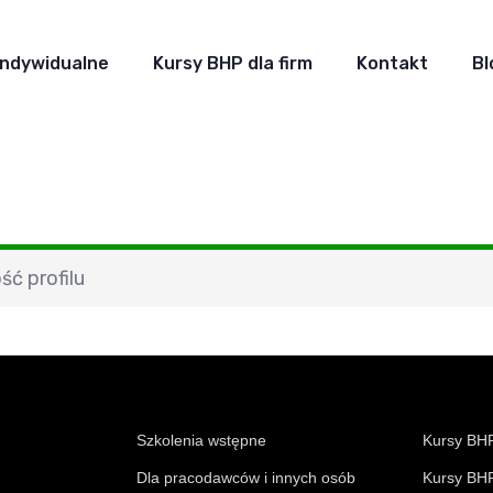
Indywidualne
Kursy BHP dla firm
Kontakt
Bl
ść profilu
Szkolenia wstępne
Kursy BHP
Dla pracodawców i innych osób
Kursy BHP