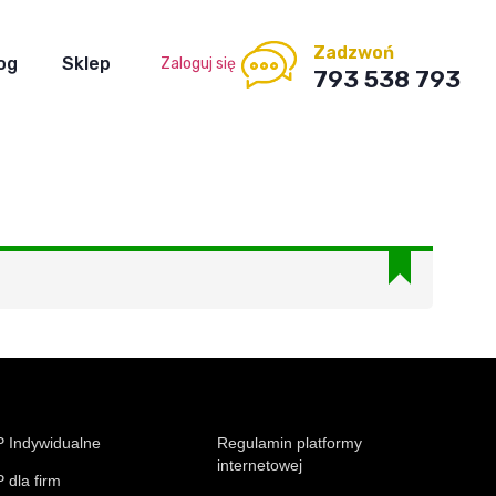
Zadzwoń
og
Sklep
Zaloguj się
793 538 793
 Indywidualne
Regulamin platformy
internetowej
 dla firm