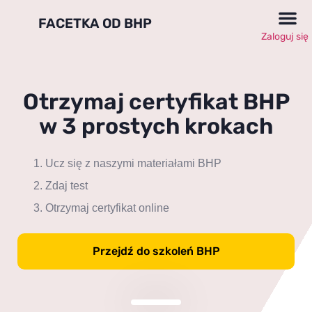
FACETKA OD BHP
Kursy B
Kursy BHP d
Zaloguj się
Otrzymaj certyfikat BHP
w 3 prostych krokach
Ucz się z naszymi materiałami BHP
Zdaj test
Otrzymaj certyfikat online
Przejdź do szkoleń BHP