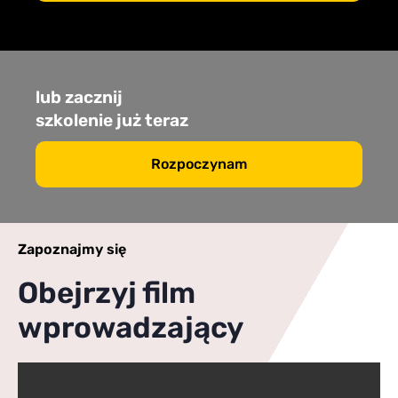
lub zacznij
szkolenie już teraz
Rozpoczynam
Zapoznajmy się
Obejrzyj film
wprowadzający